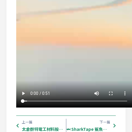
上一篇
下一篇
太倉群特電工材料股份公司喜獲2023高新技術企業認定證書，展現卓越創新實力！
🦈 SharkTape 鯊魚牌｜向行業巔峰邁進：相約廣州，共赴這場工藝之約！