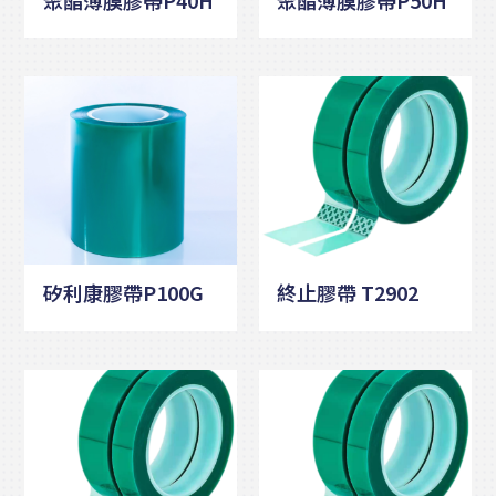
矽利康膠帶P100G
終止膠帶 T2902