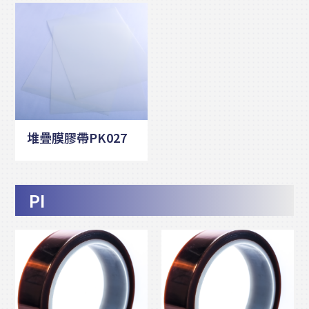
堆疊膜膠帶PK027
PI