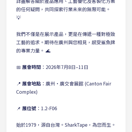
詳盡解答關於產品應用、工藝優化及客製化方案
的任何疑問，共同探索行業未來的無限可能。
💡
我們不僅是在展示產品，更是在傳遞一種對極致
工藝的追求。期待在廣州與您相見，感受鯊魚牌
的專業力量。 🌊
📅
展會時間
：2026年7月8日–11日
📍
展會地點
：廣州・廣交會展館 (Canton Fair
Complex)
📌
展位號
：1.2-F06
始於1979，源自台灣。SharkTape，為您而生。