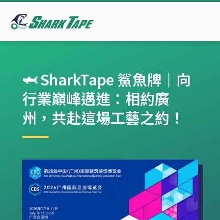
🦈 SharkTape 鯊魚牌｜向
行業巔峰邁進：相約廣
州，共赴這場工藝之約！