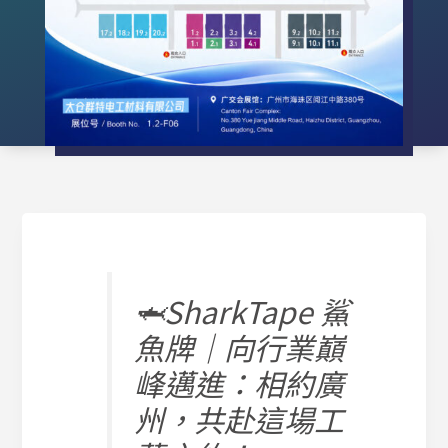
🦈SharkTape 鯊
魚牌｜向行業巔
峰邁進：相約廣
州，共赴這場工