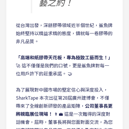
藝之約！
從台灣出發，深耕膠帶領域近半個世紀，鯊魚牌
始終堅持以精益求精的態度，鑄就每一卷膠帶的
非凡品質。
「高端和紙膠帶天花板，專為極致工藝而生！」
🚀 這不僅僅是我們的口號，更是鯊魚牌對每一
位用戶許下的莊重承諾。 🤝
為了展現對中國市場的堅定信心與深度投入，
SharkTape 本次出征第28屆廣州建博會，不僅
帶來了全線創新研發的產品矩陣，
公司董事長更
將親臨展位現場！
👨‍💼 這是一次難得的深度對
話機會，屆時，董事長將與您面對面交流，為您