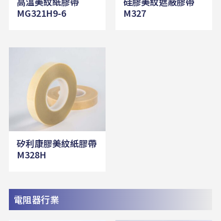
高溫美紋紙膠帶
硅膠美紋遮蔽膠帶
MG321H9-6
M327
矽利康膠美紋紙膠帶
M328H
電阻器行業