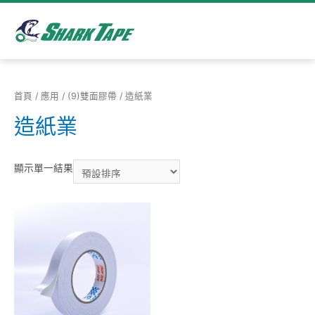
首頁
/
應用
/
(9)雙面膠帶
/ 造紙業
造紙業
顯示單一結果