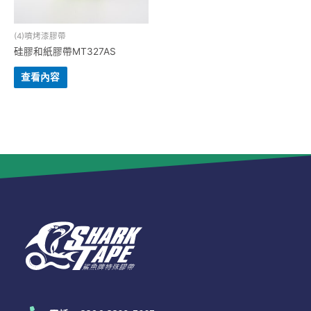
(4)噴烤漆膠帶
硅膠和紙膠帶MT327AS
查看內容