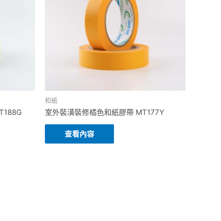
和紙
188G
室外裝潢裝修橘色和紙膠帶 MT177Y
查看內容