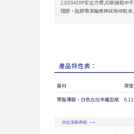
2.DS5410P定位方便,印刷過程
殘膠。貼膠帶滾輪應擦拭保持乾淨
產品特性表：
基材
厚度
聚脂薄膜、白色古拉辛離型紙
0.1
向左滾動表格 ⟶