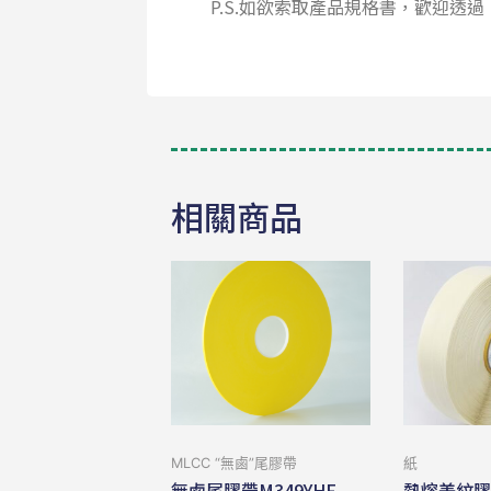
P.S.如欲索取產品規格書，歡迎透過
相關商品
MLCC “無⿄”尾膠帶
紙
無鹵尾膠帶M349YHF
熱熔美紋膠帶