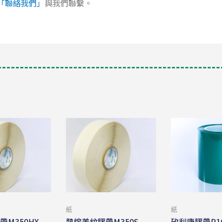
「聯絡我們」
與我們聯繫。
紙
紙
M350HX
熱熔美紋膠帶M350S
矽利康膠帶P10