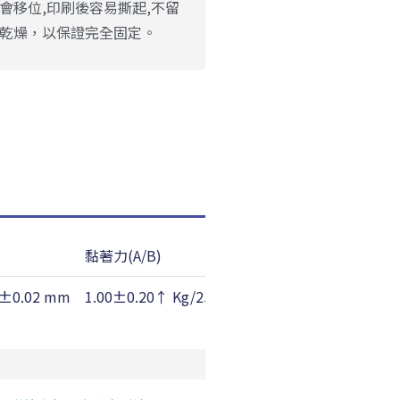
中不會移位,印刷後容易撕起,不留
,乾燥，以保證完全固定。
黏著力(A/B)
短期耐溫性
2±0.02 mm
1.00±0.20↑ Kg/25mm
150 ℃