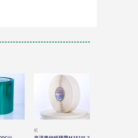
紙
0GH
高溫美紋紙膠帶M3519L2