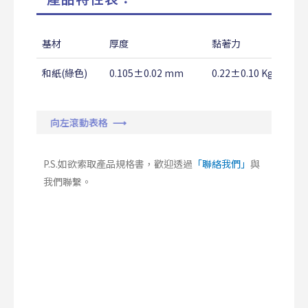
基材
厚度
黏著力
和紙(綠色)
0.105±0.02 mm
0.22±0.10 Kg/18mm
向左滾動表格 ⟶
P.S.如欲索取產品規格書，歡迎透過
「聯絡我們」
與
我們聯繫。