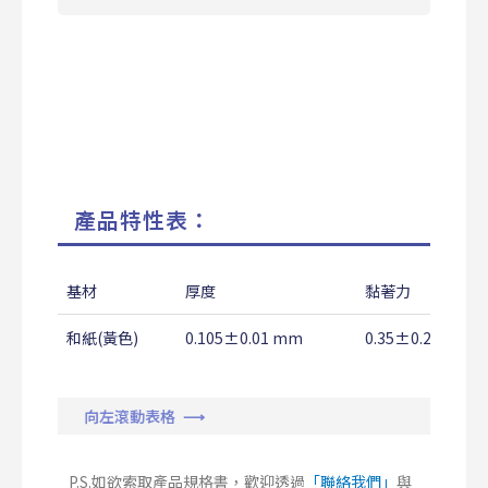
產品特性表：
基材
厚度
黏著力
和紙(黃色)
0.105±0.01 mm
0.35±0.20 Kg/
向左滾動表格 ⟶
P.S.如欲索取產品規格書，歡迎透過
「聯絡我們」
與