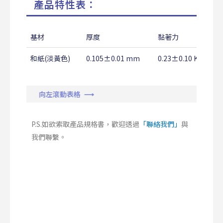
產品特性表：
基材
厚度
黏著力
和紙(淡黃色)
0.105±0.01 mm
0.23±0.10 Kg/18
向左滾動表格 ⟶
P.S.如欲索取產品規格書，歡迎透過
「聯絡我們」
與
我們聯繫。