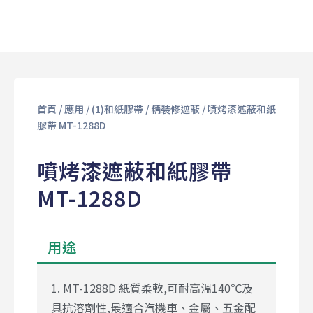
首頁
/
應用
/
(1)和紙膠帶
/
精裝修遮蔽
/ 噴烤漆遮蔽和紙
膠帶 MT-1288D
噴烤漆遮蔽和紙膠帶
MT-1288D
用途
1. MT-1288D 紙質柔軟,可耐高溫140℃及
具抗溶劑性,最適合汽機車、金屬、五金配