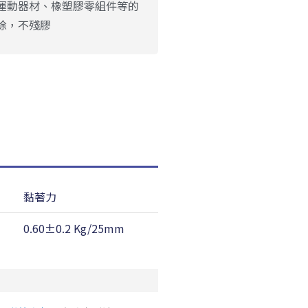
運動器材、橡塑膠零組件等的
除，不殘膠
黏著力
耐溫性
0.60±0.2 Kg/25mm
160 ℃