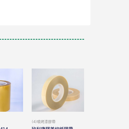
(4)噴烤漆膠帶
414
矽利康膠美紋紙膠帶