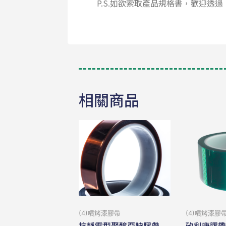
P.S.如欲索取產品規格書，歡迎透過
相關商品
(4)噴烤漆膠帶
(4)噴烤漆膠
抗靜電型聚醯亞胺膠帶
矽利康膠帶P