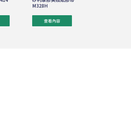
M328H
查看內容
營運據點
聯絡我們