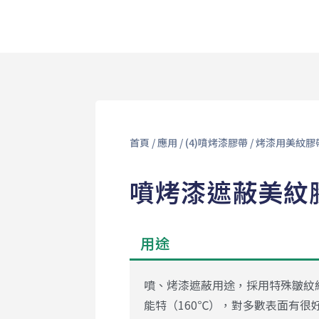
首頁
/
應用
/
(4)噴烤漆膠帶
/
烤漆⽤美紋膠
噴烤漆遮蔽美紋膠
用途
噴、烤漆遮蔽用途，採用特殊皺紋紙
能特（160℃），對多數表面有很