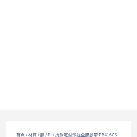
首頁
/
材質
/
膜
/
PI
/ 抗靜電型聚醯亞胺膠帶 PB416CS