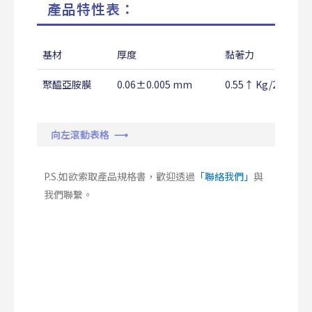
產品特性表：
基材
厚度
黏著力
聚醯亞胺膜
0.06±0.005 mm
0.55↑ Kg/25mm
向左滾動表格 ⟶
P.S.如欲索取產品規格書，歡迎透過
「聯絡我們」
與
我們聯繫。