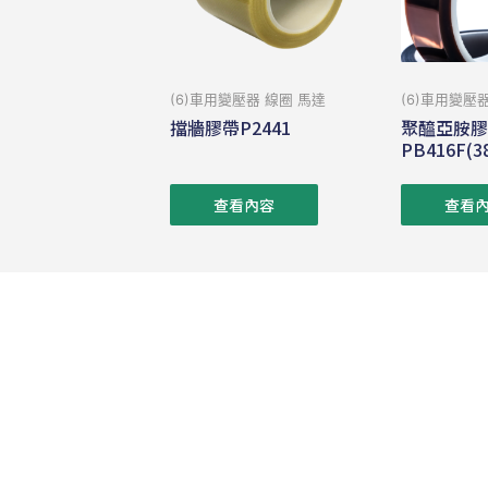
(6)車用變壓器 線圈 馬達
(6)車用變壓
擋牆膠帶P2441
聚醯亞胺
PB416F(3
查看內容
查看