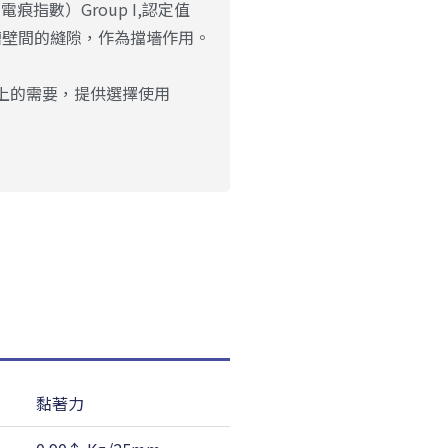
電痕指數）Group I,認定值
與槽壁間的縫隙，作為擋墻作用。
上的需要，提供選擇使用
黏著力
耐溫性