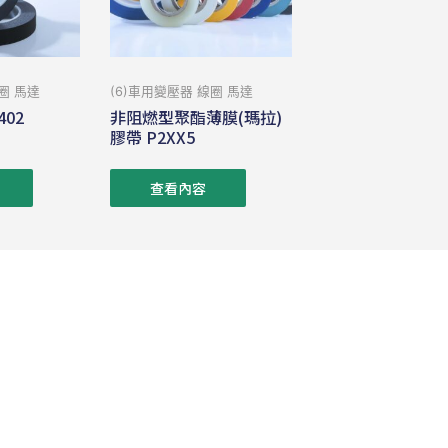
圈 馬達
(6)車用變壓器 線圈 馬達
02
非阻燃型聚酯薄膜(瑪拉)
膠帶 P2XX5
查看內容