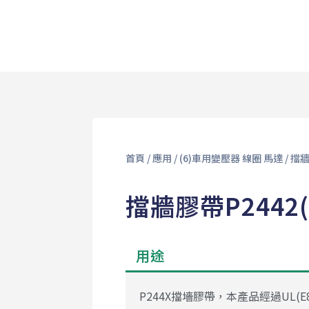
首頁
/
應用
/
(6)車用變壓器 線圈 馬達
/
擋
擋牆膠帶P2442(
用途
P244X擋墻膠帶，本產品經過UL(E8117