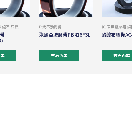
器 線圈 馬達
PI烤不動膠帶
(6)車用變壓器 線
膠帶
聚醯亞胺膠帶PB416F3L
醋酸布膠帶AC4
8)
內容
查看內容
查看內容