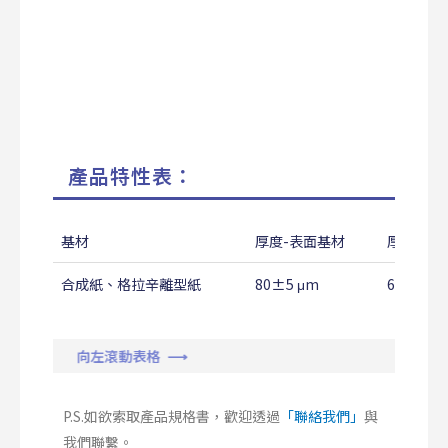
產品特性表：
基材
厚度-表面基材
厚度-剝
合成紙、格拉辛離型紙
80±5 μm
67±5 μ
向左滾動表格 ⟶
P.S.如欲索取產品規格書，歡迎透過
「聯絡我們」
與
我們聯繫。