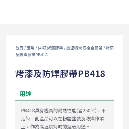
首頁
/
應用
/
(4)噴烤漆膠帶
/
高溫噴烤漆複合膠帶
/ 烤漆
及防焊膠帶PB418
烤漆及防焊膠帶PB418
用途
PB418具有極高的耐熱性能(≧250℃)，不
污染。此產品可以在粉體塗裝及防焊作業
上，作為高溫烘烤時的遮蔽用途。