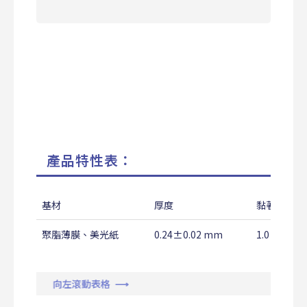
產品特性表：
基材
厚度
黏著力
聚脂薄膜、美光紙
0.24±0.02 mm
1.0↑ Kg/
向左滾動表格 ⟶