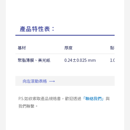
產品特性表：
基材
厚度
黏著力
聚脂薄膜、美光紙
0.24±0.025 mm
1.0↑ Kg/
向左滾動表格 ⟶
P.S.如欲索取產品規格書，歡迎透過
「聯絡我們」
與
我們聯繫。