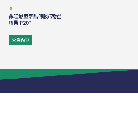
膜
非阻燃型聚酯薄膜(瑪拉)
膠帶 P207
查看內容