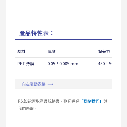
產品特性表：
基材
厚度
黏著力
PET 薄膜
0.05±0.005 mm
450±50 g/25
向左滾動表格 ⟶
P.S.如欲索取產品規格書，歡迎透過
「聯絡我們」
與
我們聯繫。