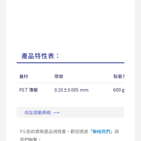
產品特性表：
基材
厚度
黏著力
PET 薄膜
0.10±0.005 mm
600 g/25mm
向左滾動表格 ⟶
P.S.如欲索取產品規格書，歡迎透過
「聯絡我們」
與
我們聯繫。