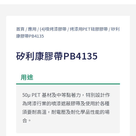
首頁
/
應用
/
(4)噴烤漆膠帶
/
烤漆⽤PET硅膠膠帶
/ 矽利
康膠帶PB4135
矽利康膠帶PB4135
用途
50μ PET 基材及中等黏著力，特別設計作
為烤漆行業的噴漆遮蔽膠帶及使用於各種
須要耐高溫，耐電壓及耐化學品性能的場
合。