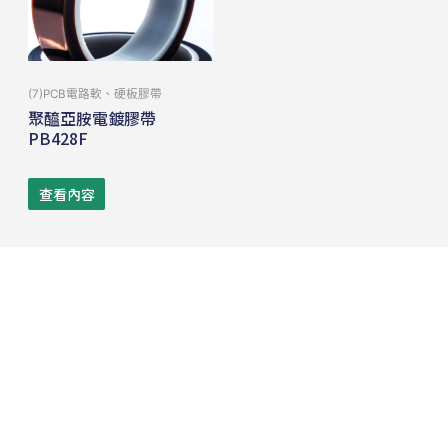
(7)PCB電路軟、硬板膠帶
聚醯亞胺電鍍膠帶
PB428F
查看內容