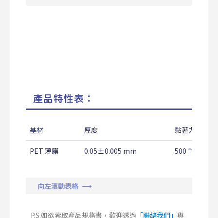
產品特性表：
基材
厚度
黏著力
PET 薄膜
0.05±0.005 mm
500↑ g/25
向左滾動表格 ⟶
P.S.如欲索取產品規格書，歡迎透過
「聯絡我們」
與