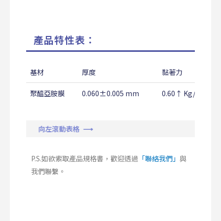
產品特性表：
基材
厚度
黏著力
聚醯亞胺膜
0.060±0.005 mm
0.60↑ Kg/25mm
向左滾動表格 ⟶
P.S.如欲索取產品規格書，歡迎透過
「聯絡我們」
與
我們聯繫。