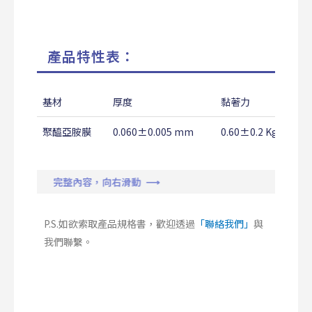
產品特性表：
基材
厚度
黏著力
聚醯亞胺膜
0.060±0.005 mm
0.60±0.2 Kg/25m
完整內容，向右滑動 ⟶
P.S.如欲索取產品規格書，歡迎透過
「聯絡我們」
與
我們聯繫。