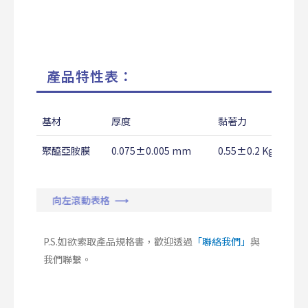
產品特性表：
基材
厚度
黏著力
聚醯亞胺膜
0.075±0.005 mm
0.55±0.2 Kg/25m
向左滾動表格 ⟶
P.S.如欲索取產品規格書，歡迎透過
「聯絡我們」
與
我們聯繫。