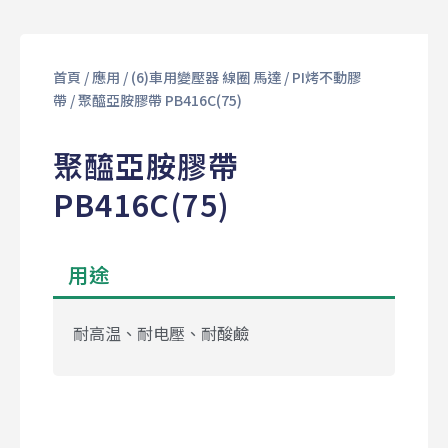
首頁
/
應用
/
(6)車用變壓器 線圈 馬達
/
PI烤不動膠
帶
/ 聚醯亞胺膠帶 PB416C(75)
聚醯亞胺膠帶
PB416C(75)
用途
耐高温、耐电壓、耐酸鹼