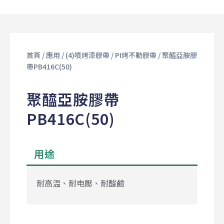
首頁
/
應用
/
(4)噴烤漆膠帶
/
PI烤不動膠帶
/ 聚醯亞胺膠
帶PB416C(50)
聚醯亞胺膠帶
PB416C(50)
用途
耐高温、耐电壓、耐酸鹼