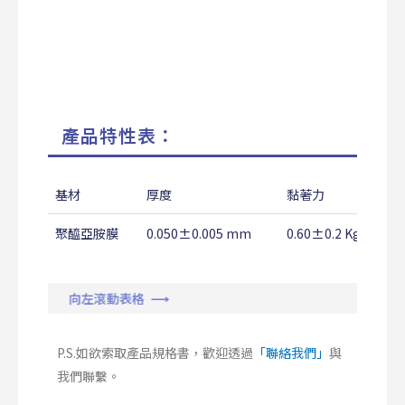
產品特性表：
基材
厚度
黏著力
聚醯亞胺膜
0.050±0.005 mm
0.60±0.2 Kg/25m
向左滾動表格 ⟶
P.S.如欲索取產品規格書，歡迎透過
「聯絡我們」
與
我們聯繫。