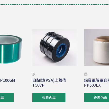
膜
膜
100GM
自黏型(PSA)上蓋帶
鋁質電解電容
T50VP
PP503LX
內容
查看內容
查看內容