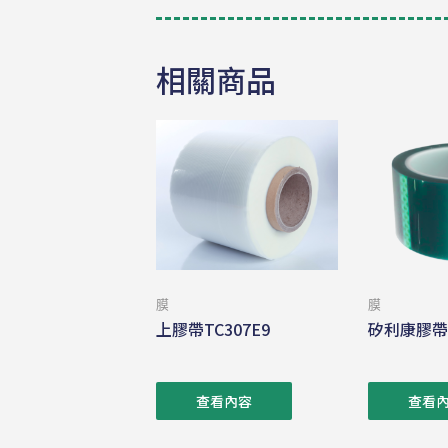
相關商品
膜
膜
上膠帶TC307E9
矽利康膠帶P
查看內容
查看