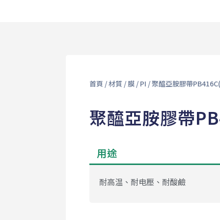
首頁
/
材質
/
膜
/
PI
/ 聚醯亞胺膠帶PB416C(
聚醯亞胺膠帶PB41
用途
耐高温、耐电壓、耐酸鹼