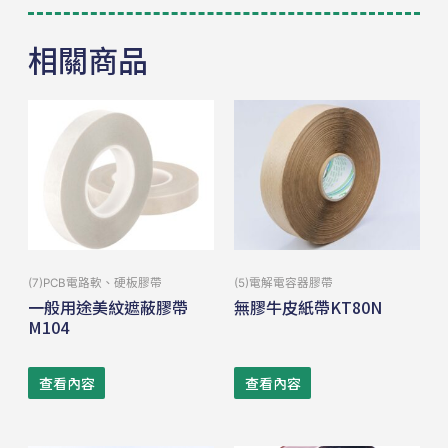
相關商品
(7)PCB電路軟、硬板膠帶
(5)電解電容器膠帶
一般用途美紋遮蔽膠帶
無膠牛皮紙帶KT80N
M104
查看內容
查看內容