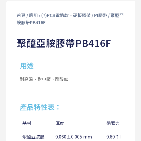
首頁
/
應用
/
(7)PCB電路軟、硬板膠帶
/
PI膠帶
/ 聚醯亞
胺膠帶PB416F
聚醯亞胺膠帶PB416F
用途
耐高温、耐电壓、耐酸鹼
產品特性表：
基材
厚度
黏著力
聚醯亞胺膜
0.060±0.005 mm
0.60↑ Kg/25m