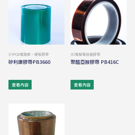
(7)PCB電路軟、硬板膠帶
(5)電解電容器膠帶
矽利康膠帶PB3660
聚醯亞胺膠帶 PB416C
查看內容
查看內容