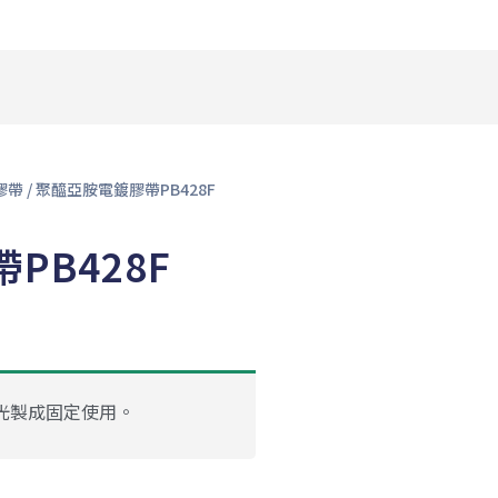
I膠帶
/ 聚醯亞胺電鍍膠帶PB428F
PB428F
光製成固定使用。