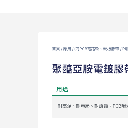
首頁
/
應用
/
(7)PCB電路軟、硬板膠帶
/
P
聚醯亞胺電鍍膠帶
用途
耐高温、耐电壓、耐酸鹼、PCB曝