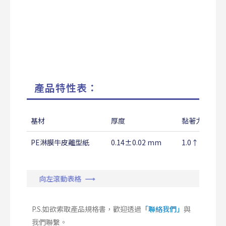
產品特性表：
基材
厚度
黏著力
PE淋膜牛皮離型紙
0.14±0.02 mm
1.0↑ Kg/25
向左滾動表格 ⟶
P.S.如欲索取產品規格書，歡迎透過
「聯絡我們」
與
我們聯繫。