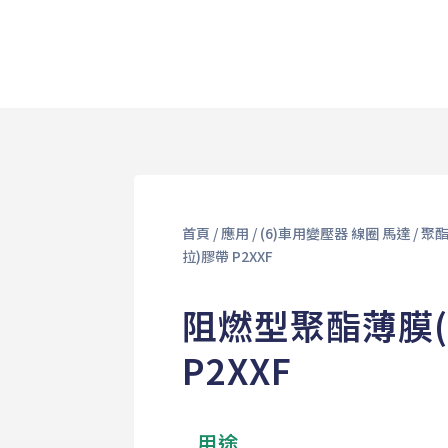
首頁
/
應用
/
(6)車用變壓器 線圈 馬達
/
聚酯
拉)膠帶 P2XXF
阻燃型聚酯薄膜(
P2XXF
用途