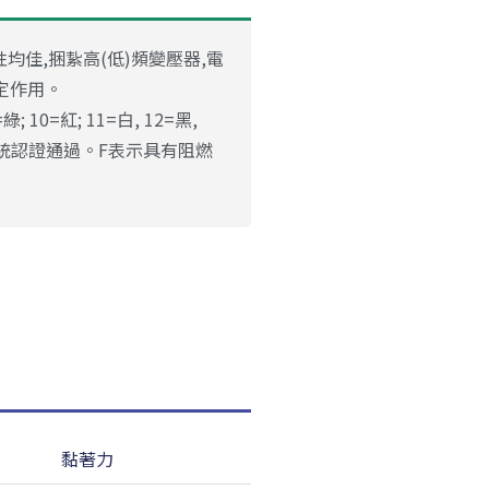
均佳,捆紥高(低)頻變壓器,電
定作用。
綠; 10=紅; 11=白, 12=黑,
4; 系統認證通過。F表示具有阻燃
黏著力
耐溫性