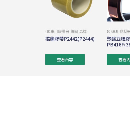
(6)車用變壓器 線圈 馬達
(6)車用變壓
擋牆膠帶P2442(P2444)
聚醯亞胺
PB416F(3
查看內容
查看