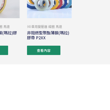
圈 馬達
(6)車用變壓器 線圈 馬達
(瑪拉)膠
非阻燃型聚酯薄膜(瑪拉)
膠帶 P2XX
查看內容