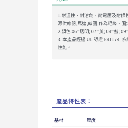
1.耐溫性、耐溶劑、耐電壓及耐候性
源供應器,馬達,線圈,作為絕緣、固
2.顏色:06=透明; 07=黃; 08=藍; 09=
3. 本產品經過 UL 認證 E8117
性能。
產品特性表：
基材
厚度