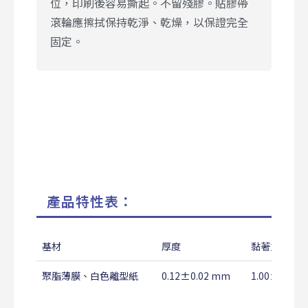
位，印刷後容易撕起。不留殘膠。貼膠帶
滾輪應擦拭保持乾淨、乾燥，以保證完全
固定。
產品特性表：
基材
厚度
黏著力
聚脂薄膜、白色離型紙
0.12±0.02 mm
1.00±0.20