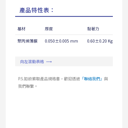
產品特性表：
基材
厚度
黏著力
聚丙烯薄膜
0.050±0.005 mm
0.60±0.20 Kg/25mm
向左滾動表格 ⟶
P.S.如欲索取產品規格書，歡迎透過
「聯絡我們」
與
我們聯繫。