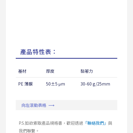
產品特性表：
基材
厚度
黏著力
PE 薄膜
50±5 μm
30-60 g/25mm
0
向左滾動表格 ⟶
P.S.如欲索取產品規格書，歡迎透過
「聯絡我們」
與
我們聯繫。