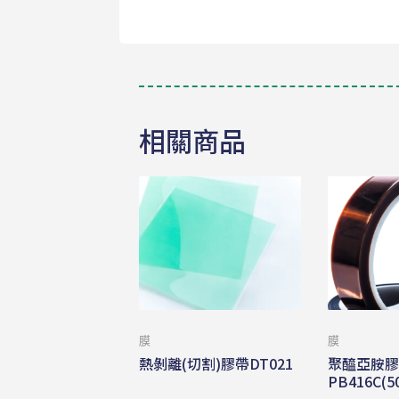
相關商品
膜
膜
熱剝離(切割)膠帶DT021
聚醯亞胺
PB416C(5