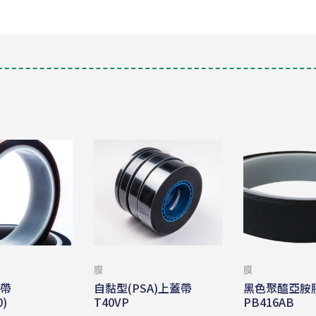
膜
膜
膠帶
自黏型(PSA)上蓋帶
黑色聚醯亞胺
0)
T40VP
PB416AB