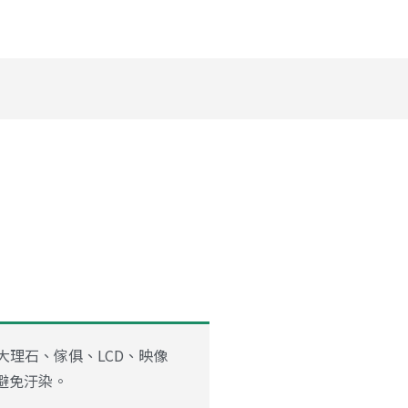
5
大理石、傢俱、LCD、映像
避免汙染。