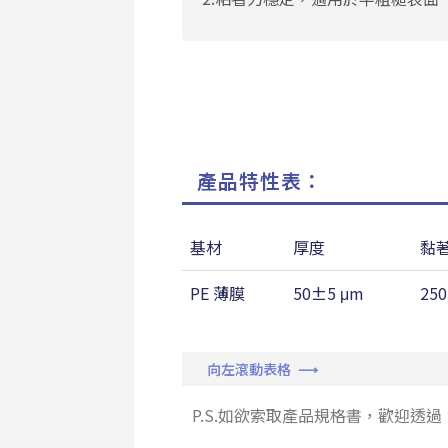
產品特性表：
基材
厚度
黏
PE 薄膜
50±5 μm
250
向左滾動表格 ⟶
P.S.如欲索取產品規格書，歡迎透過