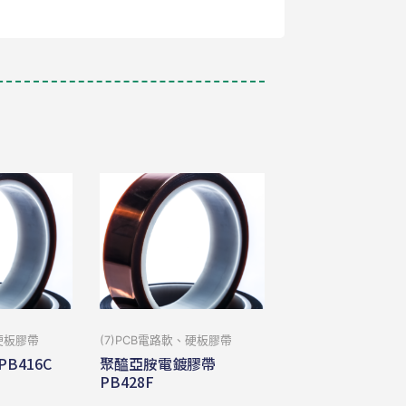
、硬板膠帶
(7)PCB電路軟、硬板膠帶
B416C
聚醯亞胺電鍍膠帶
PB428F