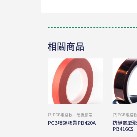
相關商品
(7)PCB電路軟、硬板膠帶
(7)PCB電
PCB噴錫膠帶PB420A
抗靜電型
PB416CS