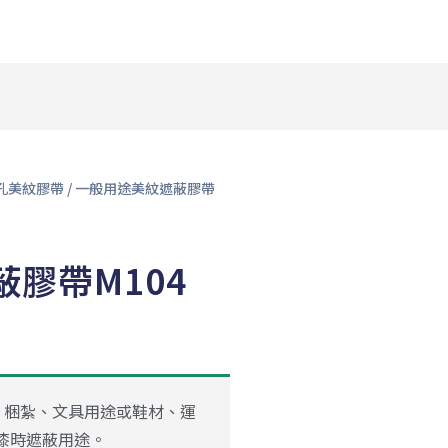
孔美紋膠帶
/ 一般用途美紋遮蔽膠帶
膠帶M104
、梱紮、文具用途或鞋材、運
漆時遮蔽用途。