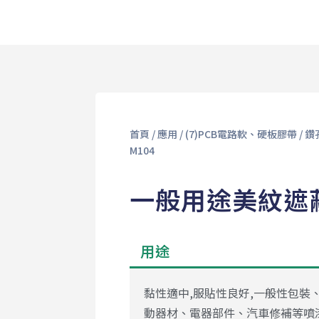
首頁
/
應用
/
(7)PCB電路軟、硬板膠帶
/
鑽
M104
一般用途美紋遮蔽
用途
黏性適中,服貼性良好,一般性包裝
動器材、電器部件、汽車修補等噴