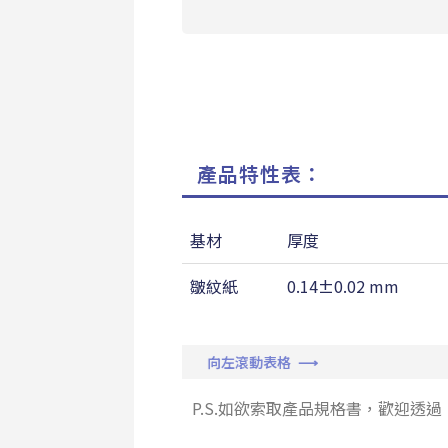
產品特性表：
基材
厚度
皺紋紙
0.14±0.02 mm
向左滾動表格 ⟶
P.S.如欲索取產品規格書，歡迎透過