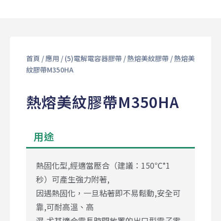
首頁
/
應用
/
(5)電解電容器膠帶
/
熱熔美紋膠帶
/ 熱熔美
紋膠帶M350HA
熱熔美紋膠帶M350HA
用途
熱固化型,經適當壓合（建議：150℃*1
秒）可產生強力附著,
因遇熱固化，一旦粘著即不易鬆動,安全可
靠,可耐高溫、高
濕,尤其適合需長時間放置的出口型電子零