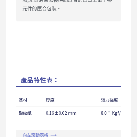
元件的壓合包裝。
產品特性表：
基材
厚度
張力強度
皺紋紙
0.16±0.02 mm
8.0↑ Kgf/25mm
向左滾動表格 ⟶