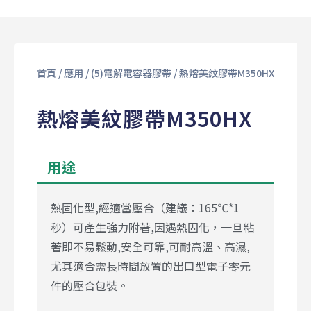
首頁
/
應用
/
(5)電解電容器膠帶
/ 熱熔美紋膠帶M350HX
熱熔美紋膠帶M350HX
用途
熱固化型,經適當壓合（建議：165℃*1
秒）可產生強力附著,因遇熱固化，一旦粘
著即不易鬆動,安全可靠,可耐高溫、高濕,
尤其適合需長時間放置的出口型電子零元
件的壓合包裝。