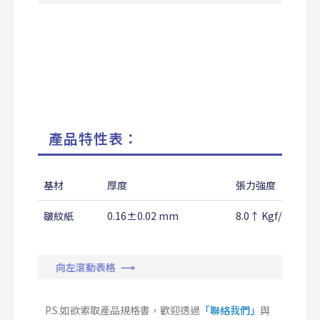
產品特性表：
基材
厚度
張力強度
皺紋紙
0.16±0.02 mm
8.0↑ Kgf/25mm
向左滾動表格 ⟶
P.S.如欲索取產品規格書，歡迎透過
「聯絡我們」
與