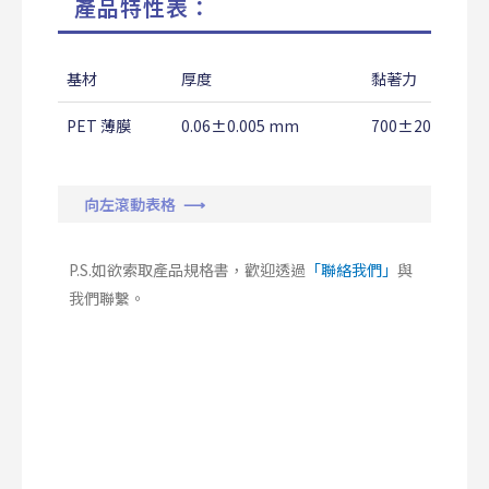
產品特性表：
基材
厚度
黏著力
PET 薄膜
0.06±0.005 mm
700±200 g/25
向左滾動表格 ⟶
P.S.如欲索取產品規格書，歡迎透過
「聯絡我們」
與
我們聯繫。