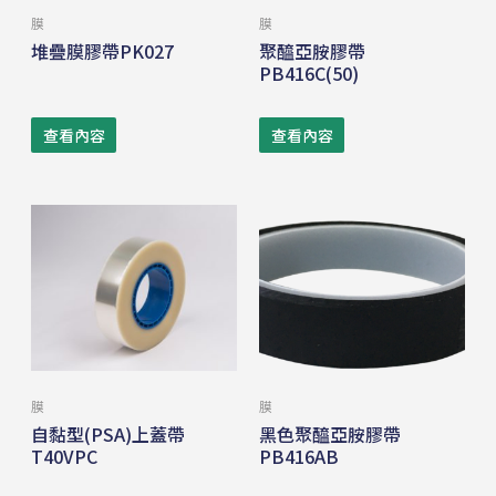
膜
膜
堆疊膜膠帶PK027
聚醯亞胺膠帶
PB416C(50)
查看內容
查看內容
膜
膜
自黏型(PSA)上蓋帶
黑色聚醯亞胺膠帶
T40VPC
PB416AB