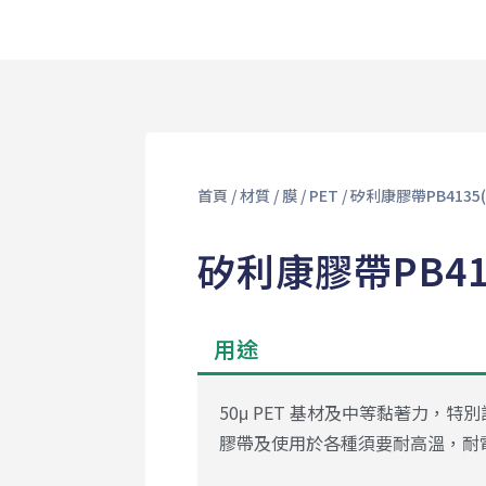
首頁
/
材質
/
膜
/
PET
/ 矽利康膠帶PB4135(
矽利康膠帶PB413
用途
50μ PET 基材及中等黏著力，
膠帶及使用於各種須要耐高溫，耐