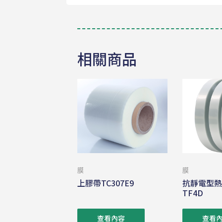
相關商品
膜
膜
上膠帶TC307E9
抗靜電型
TF4D
查看內容
查看