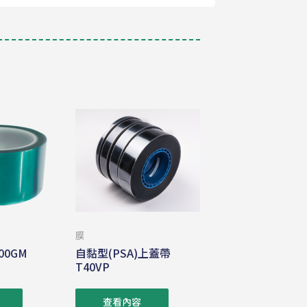
膜
00GM
自黏型(PSA)上蓋帶
T40VP
查看內容