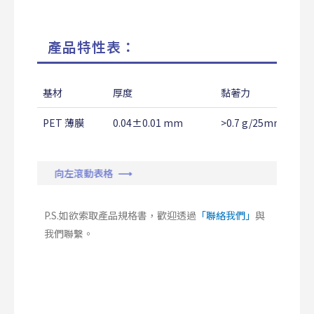
產品特性表：
基材
厚度
黏著力
PET 薄膜
0.04±0.01 mm
>0.7 g/25mm
向左滾動表格 ⟶
P.S.如欲索取產品規格書，歡迎透過
「聯絡我們」
與
我們聯繫。