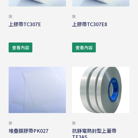
膜
膜
上膠帶TC307E
上膠帶TC307E8
查看內容
查看內容
膜
膜
堆疊膜膠帶PK027
抗靜電熱封型上蓋帶
TF3AS