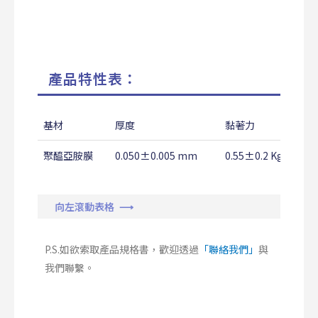
產品特性表：
基材
厚度
黏著力
聚醯亞胺膜
0.050±0.005 mm
0.55±0.2 Kg/25m
向左滾動表格 ⟶
P.S.如欲索取產品規格書，歡迎透過
「聯絡我們」
與
我們聯繫。