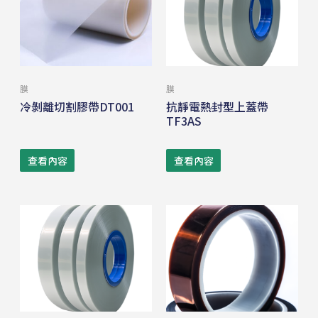
膜
膜
冷剝離切割膠帶DT001
抗靜電熱封型上蓋帶
TF3AS
查看內容
查看內容