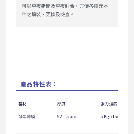
可以重複撕開及重複封合，方便各種元器
件之填裝、更換及檢查。
產品特性表：
基材
厚度
張力強度
聚酯薄膜
52±5 μm
5 Kgf/15mm