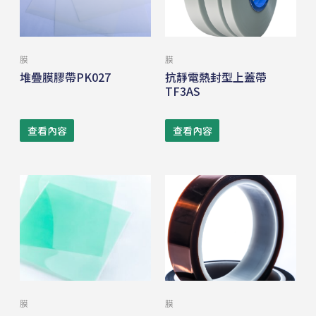
膜
膜
堆疊膜膠帶PK027
抗靜電熱封型上蓋帶
TF3AS
查看內容
查看內容
膜
膜