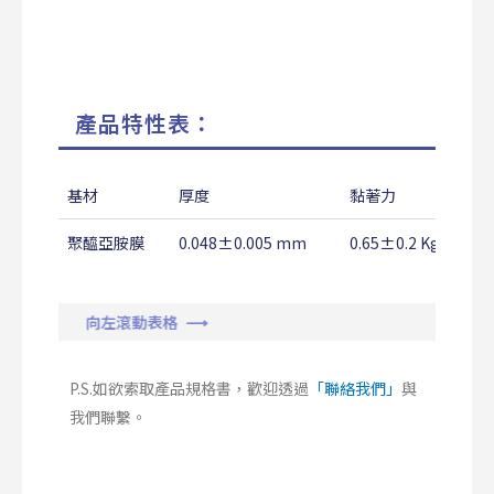
產品特性表：
基材
厚度
黏著力
聚醯亞胺膜
0.048±0.005 mm
0.65±0.2 Kg/25m
向左滾動表格 ⟶
P.S.如欲索取產品規格書，歡迎透過
「聯絡我們」
與
我們聯繫。